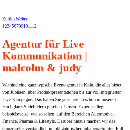
Zurück
Weiter
1
2
3
4
5
6
7
8
9
10
11
12
Agentur für Live
Kommunikation |
malcolm & judy
Wir sind eine ganz typische Eventagentur in Köln, die alles bietet:
von Jubiläen, über Produktpräsentationen bis zur voll-integrierten
Live-Kampagne. Das haben Sie ja sicherlich schon in unseren
Hochglanz-Slidebildern gesehen. Unsere Expertise liegt
beispielsweise, wie so selten, auf den Bereichen Automotive,
Finance, Pharma & Lifestyle. Darüber hinaus machen wir das
Ganze selbstverständlich im obligatorischen inhabergeführten Full