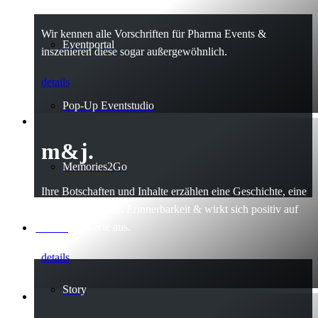
Wir kennen alle Vorschriften für Pharma Events &
Eventportal
inszenieren diese sogar außergewöhnlich.
details
Pop-Up Eventstudio
m&j.
Memories2Go
Ihre Botschaften und Inhalte erzählen eine Geschichte, eine
echte Story sichert Erinnerbarkeit & wirkt sich positiv auf
die Imagewerte aus.
über m&j
details
Story