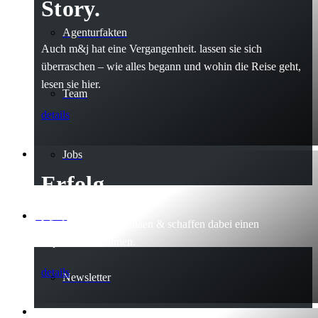
Story.
Agenturfakten
Auch m&j hat eine Vergangenheit. lassen sie sich
überraschen – wie alles begann und wohin die Reise geht,
lesen sie hier.
Team
details
Jobs
Erfolg.
Kontakt
Wir feiern gerne Jubiläen & schaffen dabei einen
imposanten Rahmen.
details
Newsletter