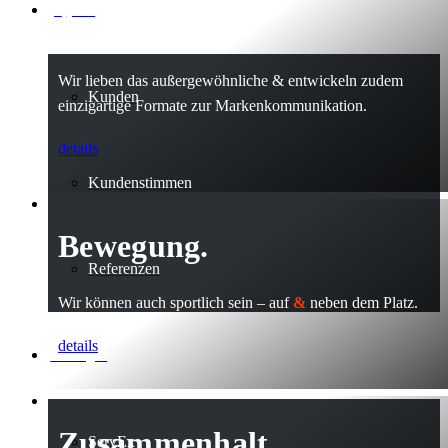
projekte
Innovation.
Wir lieben das außergewöhnliche & entwickeln zudem
Kunden
einzigartige Formate zur Markenkommunikation.
details
Kundenstimmen
Bewegung.
Referenzen
Wir können auch sportlich sein – auf
&
neben dem Platz.
details
leistungen
Zusammenhalt.
ServEx